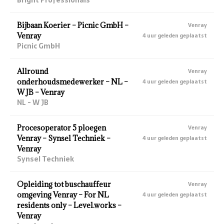
Bijbaan Koerier – Picnic GmbH –
Venray
Venray
4 uur geleden geplaatst
Picnic GmbH
Allround
Venray
onderhoudsmedewerker – NL –
4 uur geleden geplaatst
W JB – Venray
NL - W JB
Procesoperator 5 ploegen
Venray
Venray – Synsel Techniek –
4 uur geleden geplaatst
Venray
Synsel Techniek
Opleiding tot buschauffeur
Venray
omgeving Venray – For NL
4 uur geleden geplaatst
residents only – Level.works –
Venray