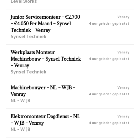
Level.works
Junior Servicemonteur – €2.700
Venray
– €4.050 Per Maand – Synsel
4 uur geleden geplaatst
Techniek – Venray
Synsel Techniek
Werkplaats Monteur
Venray
Machinebouw – Synsel Techniek
4 uur geleden geplaatst
– Venray
Synsel Techniek
Machinebouwer – NL – W JB –
Venray
Venray
4 uur geleden geplaatst
NL - W JB
Elektromonteur Dagdienst – NL
Venray
– W JB – Venray
4 uur geleden geplaatst
NL - W JB