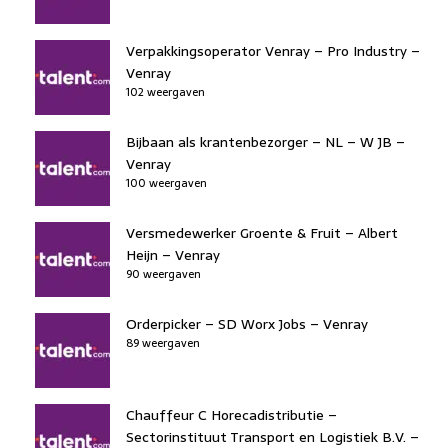
o
n
p
k
Verpakkingsoperator Venray – Pro Industry –
Venray
102 weergaven
Bijbaan als krantenbezorger – NL – W JB –
Venray
100 weergaven
Versmedewerker Groente & Fruit – Albert
Heijn – Venray
90 weergaven
Orderpicker – SD Worx Jobs – Venray
89 weergaven
Chauffeur C Horecadistributie –
Sectorinstituut Transport en Logistiek B.V. –