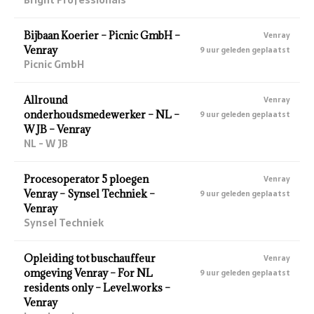
Bijbaan Koerier – Picnic GmbH –
Venray
Venray
9 uur geleden geplaatst
Picnic GmbH
Allround
Venray
onderhoudsmedewerker – NL –
9 uur geleden geplaatst
W JB – Venray
NL - W JB
Procesoperator 5 ploegen
Venray
Venray – Synsel Techniek –
9 uur geleden geplaatst
Venray
Synsel Techniek
Opleiding tot buschauffeur
Venray
omgeving Venray – For NL
9 uur geleden geplaatst
residents only – Level.works –
Venray