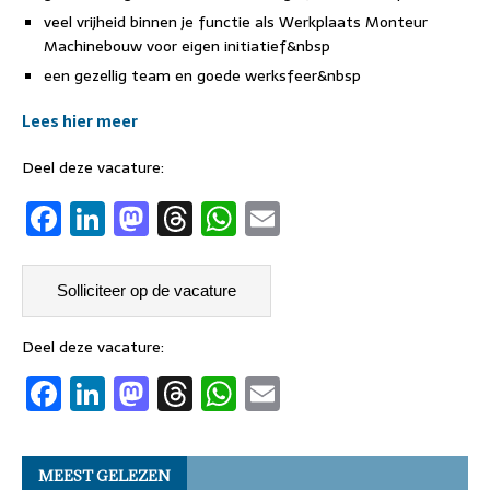
veel vrijheid binnen je functie als Werkplaats Monteur
Machinebouw voor eigen initiatief&nbsp
een gezellig team en goede werksfeer&nbsp
Lees hier meer
Deel deze vacature:
F
Li
M
T
W
E
a
n
a
h
h
m
c
k
st
re
at
ai
e
e
o
a
s
l
b
dI
d
d
A
Deel deze vacature:
F
Li
M
T
W
E
o
n
o
s
p
a
n
a
h
h
m
o
n
p
c
k
st
re
at
ai
k
MEEST GELEZEN