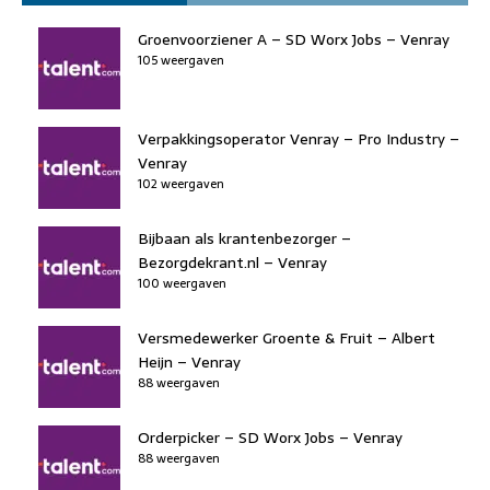
e
e
o
a
s
l
b
dI
d
d
A
Groenvoorziener A – SD Worx Jobs – Venray
o
n
105 weergaven
o
s
p
o
n
p
k
Verpakkingsoperator Venray – Pro Industry –
Venray
102 weergaven
Bijbaan als krantenbezorger –
Bezorgdekrant.nl – Venray
100 weergaven
Versmedewerker Groente & Fruit – Albert
Heijn – Venray
88 weergaven
Orderpicker – SD Worx Jobs – Venray
88 weergaven