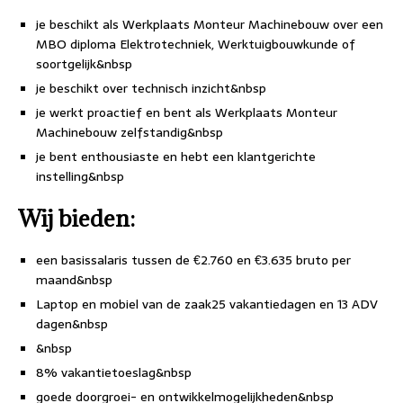
je beschikt als Werkplaats Monteur Machinebouw over een
MBO diploma Elektrotechniek, Werktuigbouwkunde of
soortgelijk&nbsp
je beschikt over technisch inzicht&nbsp
je werkt proactief en bent als Werkplaats Monteur
Machinebouw zelfstandig&nbsp
je bent enthousiaste en hebt een klantgerichte
instelling&nbsp
Wij bieden:
een basissalaris tussen de €2.760 en €3.635 bruto per
maand&nbsp
Laptop en mobiel van de zaak25 vakantiedagen en 13 ADV
dagen&nbsp
&nbsp
8% vakantietoeslag&nbsp
goede doorgroei- en ontwikkelmogelijkheden&nbsp