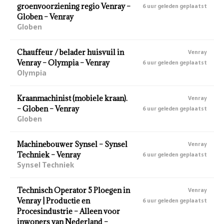
groenvoorziening regio Venray –
6 uur geleden geplaatst
Globen – Venray
Globen
Chauffeur / belader huisvuil in
Venray
Venray – Olympia – Venray
6 uur geleden geplaatst
Olympia
Kraanmachinist (mobiele kraan).
Venray
– Globen – Venray
6 uur geleden geplaatst
Globen
Machinebouwer Synsel – Synsel
Venray
Techniek – Venray
6 uur geleden geplaatst
Synsel Techniek
Technisch Operator 5 Ploegen in
Venray
Venray | Productie en
6 uur geleden geplaatst
Procesindustrie – Alleen voor
inwoners van Nederland –