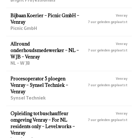
Bijbaan Koerier – Picnic GmbH –
Venray
Venray
7 uur geleden geplaatst
Picnic GmbH
Allround
Venray
onderhoudsmedewerker – NL –
7 uur geleden geplaatst
W JB – Venray
NL - W JB
Procesoperator 5 ploegen
Venray
Venray – Synsel Techniek –
7 uur geleden geplaatst
Venray
Synsel Techniek
Opleiding tot buschauffeur
Venray
omgeving Venray – For NL
7 uur geleden geplaatst
residents only – Level.works –
Venray