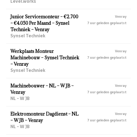
Level.works
Junior Servicemonteur – €2.700
Venray
– €4.050 Per Maand – Synsel
7 uur geleden geplaatst
Techniek – Venray
Synsel Techniek
Werkplaats Monteur
Venray
Machinebouw – Synsel Techniek
7 uur geleden geplaatst
– Venray
Synsel Techniek
Machinebouwer – NL – W JB –
Venray
Venray
7 uur geleden geplaatst
NL - W JB
Elektromonteur Dagdienst – NL
Venray
– W JB – Venray
7 uur geleden geplaatst
NL - W JB