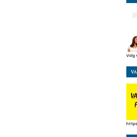
Volg 
VA
https