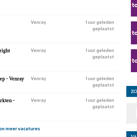
Venray
1 uur geleden
geplaatst
Venray
1 uur geleden
right
geplaatst
Venray
1 uur geleden
ep – Venray
geplaatst
Z
Venray
1 uur geleden
rkten –
geplaatst
on meer vacatures
VA