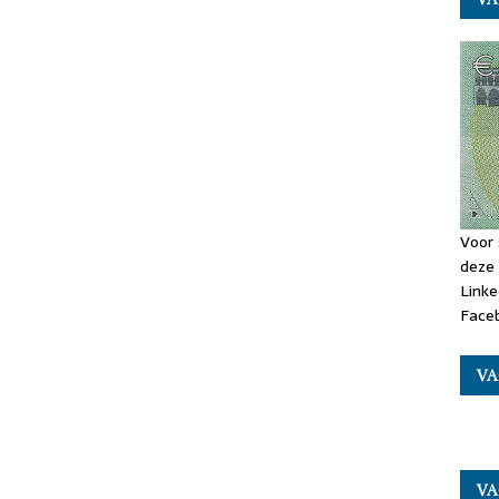
Voor 
deze 
Linke
Faceb
VA
VA