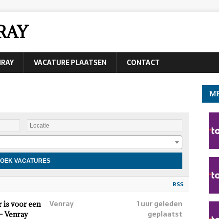
RAY
NRAY
VACATURE PLAATSEN
CONTACT
ME
RSS
Venray
1 uur geleden
r is voor een
geplaatst
– Venray