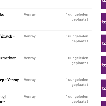
Venray
1 uur geleden
mbo
geplaatst
Venray
1 uur geleden
 Ymatch –
geplaatst
Venray
1 uur geleden
ermarkten –
geplaatst
Venray
1 uur geleden
ep – Venray
geplaatst
Venray
1 uur geleden
og |
geplaatst
ur –