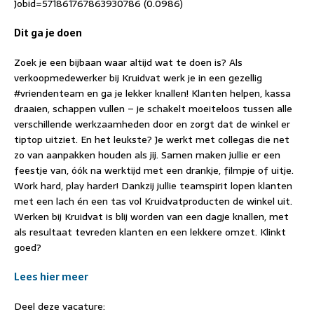
Jobid=571861767863930786 (0.0986)
Dit ga je doen
Zoek je een bijbaan waar altijd wat te doen is? Als
verkoopmedewerker bij Kruidvat werk je in een gezellig
#vriendenteam en ga je lekker knallen! Klanten helpen, kassa
draaien, schappen vullen – je schakelt moeiteloos tussen alle
verschillende werkzaamheden door en zorgt dat de winkel er
tiptop uitziet. En het leukste? Je werkt met collegas die net
zo van aanpakken houden als jij. Samen maken jullie er een
feestje van, óók na werktijd met een drankje, filmpje of uitje.
Work hard, play harder! Dankzij jullie teamspirit lopen klanten
met een lach én een tas vol Kruidvatproducten de winkel uit.
Werken bij Kruidvat is blij worden van een dagje knallen, met
als resultaat tevreden klanten en een lekkere omzet. Klinkt
goed?
Lees hier meer
Deel deze vacature: